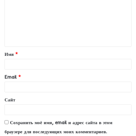
о
м
м
е
н
т
Имя
*
а
р
и
Email
*
й
*
Сайт
Сохранить моё имя, email и адрес сайта в этом
браузере для последующих моих комментариев.