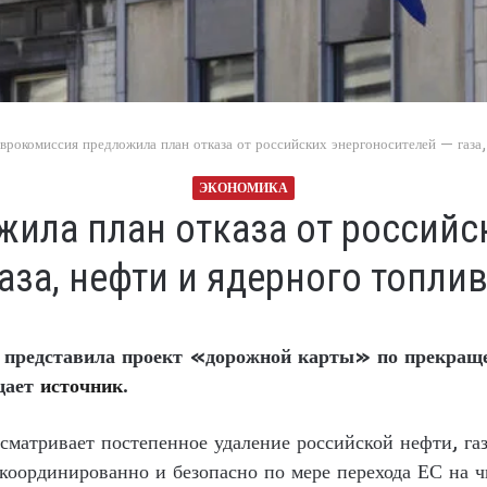
врокомиссия предложила план отказа от российских энергоносителей — газа,
ЭКОНОМИКА
ила план отказа от российс
аза, нефти и ядерного топли
 представила проект «дорожной карты» по прекращ
бщает
источник
.
матривает постепенное удаление российской нефти, газ
скоординированно и безопасно по мере перехода ЕС на