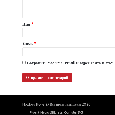
е
н
т
Имя
*
а
р
и
Email
*
й
*
Сохранить моё имя, email и адрес сайта в это
Moldova News © Все права защищены 2026
Fluent Media SRL, str. Cornului 3/3