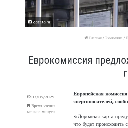
gazeta.ru
Главная
/
Экономика
/
Е
Еврокомиссия предлож
г
Европейская комиссия
07/05/2025
энергоносителей, соо
Время чтения
меньше минуты
«Дорожная карта предус
что будет происходить 