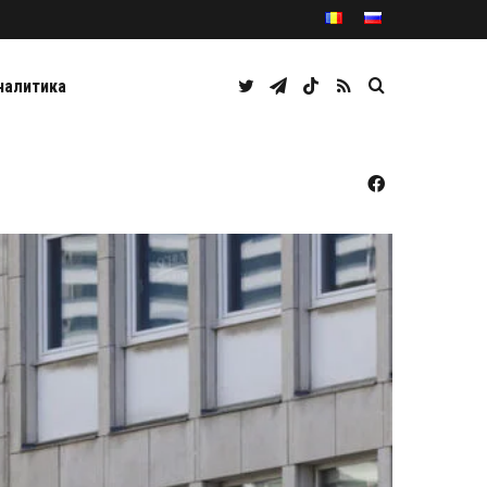
Twitter
Telegram
TikTok
RSS
Caută
налитика
Facebook