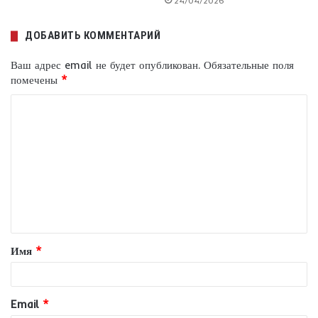
24/04/2026
ДОБАВИТЬ КОММЕНТАРИЙ
Ваш адрес email не будет опубликован.
Обязательные поля
помечены
*
К
о
м
м
е
н
т
Имя
*
а
р
и
Email
*
й