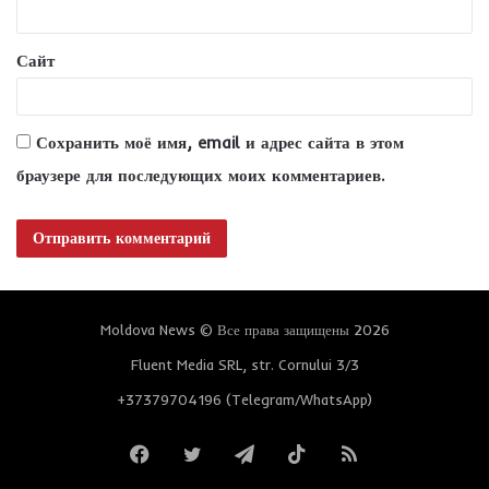
*
Сайт
Сохранить моё имя, email и адрес сайта в этом
браузере для последующих моих комментариев.
Moldova News © Все права защищены 2026
Fluent Media SRL, str. Cornului 3/3
+37379704196 (Telegram/WhatsApp)
Facebook
Twitter
Telegram
TikTok
RSS