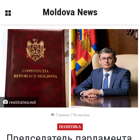
Moldova News
Меню
realitatea.md
Главная
/
Политика
ПОЛИТИКА
Председатель парламента,