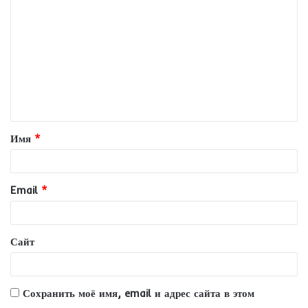
о
м
м
е
н
т
Имя
*
а
р
и
Email
*
й
*
Сайт
Сохранить моё имя, email и адрес сайта в этом