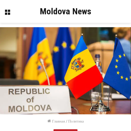
Moldova News
Меню
Главная
/
Политика