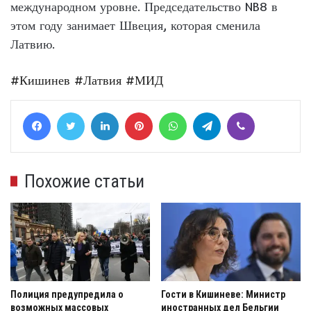
международном уровне. Председательство NB8 в
этом году занимает Швеция, которая сменила
Латвию.
#Кишинев
#Латвия
#МИД
Facebook
Twitter
LinkedIn
Pinterest
WhatsApp
Telegram
Viber
Похожие статьи
Полиция предупредила о
Гости в Кишиневе: Министр
возможных массовых
иностранных дел Бельгии