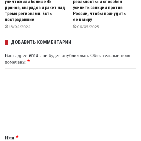
уничтожили больше 45
реальность» и способен
дронов, снарядов и ракет над
усилить санкции против
тремя регионами. Есть
России, чтобы принудить
пострадавшие
ее к миру
18/04/2024
06/05/2025
ДОБАВИТЬ КОММЕНТАРИЙ
Ваш адрес email не будет опубликован.
Обязательные поля
помечены
*
К
о
м
м
е
н
т
Имя
*
а