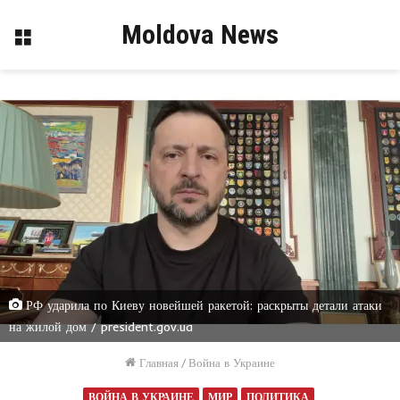
Moldova News
Меню
РФ ударила по Киеву новейшей ракетой: раскрыты детали атаки
на жилой дом / president.gov.ua
Главная
/
Война в Украине
ВОЙНА В УКРАИНЕ
МИР
ПОЛИТИКА