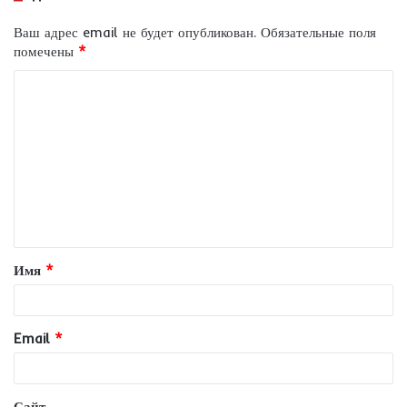
Ваш адрес email не будет опубликован.
Обязательные поля
помечены
*
К
о
м
м
е
н
т
Имя
*
а
р
и
Email
*
й
*
Сайт