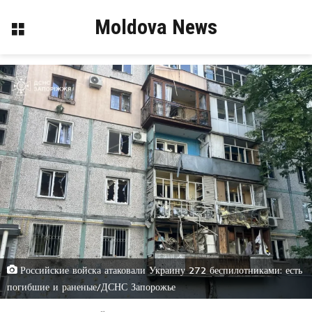
Moldova News
Меню
Российские войска атаковали Украину 272 беспилотниками: есть
погибшие и раненые/ДСНС Запорожье