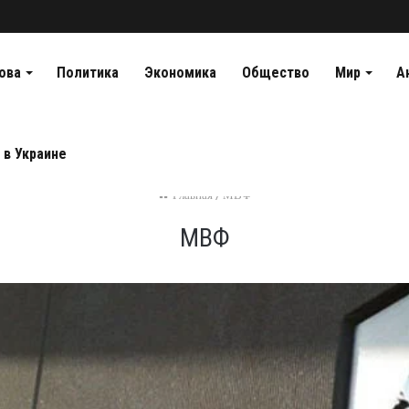
ова
Политика
Экономика
Общество
Мир
А
 в Украине
Главная
/
МВФ
МВФ