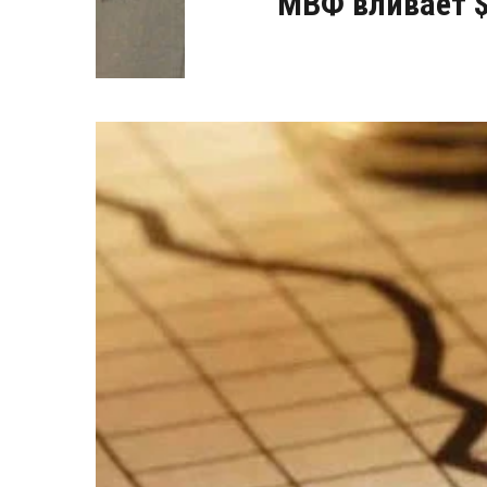
МВФ вливает $