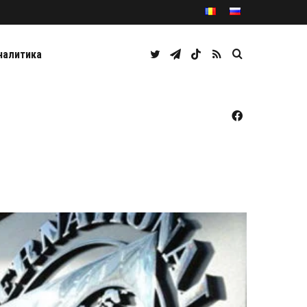
Twitter
Telegram
TikTok
RSS
Caută
налитика
Facebook