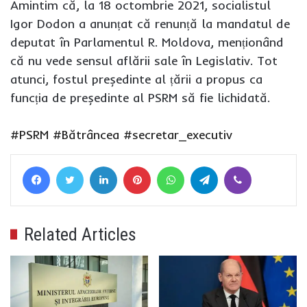
Amintim că, la 18 octombrie 2021, socialistul
Igor Dodon a anunțat că renunță la mandatul de
deputat în Parlamentul R. Moldova, menționând
că nu vede sensul aflării sale în Legislativ. Tot
atunci, fostul președinte al țării a propus ca
funcția de președinte al PSRM să fie lichidată.
#PSRM
#Bătrâncea
#secretar_executiv
Facebook
Twitter
LinkedIn
Pinterest
WhatsApp
Telegram
Viber
Related Articles