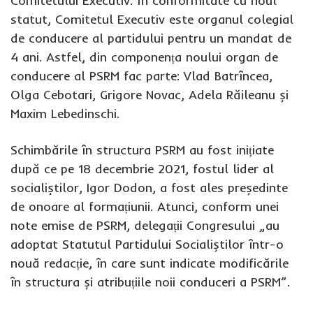
Comitetului Executiv. În conformitate cu noul
statut, Comitetul Executiv este organul colegial
de conducere al partidului pentru un mandat de
4 ani. Astfel, din componența noului organ de
conducere al PSRM fac parte: Vlad Batrîncea,
Olga Cebotari, Grigore Novac, Adela Răileanu și
Maxim Lebedinschi.
Schimbările în structura PSRM au fost inițiate
după ce pe 18 decembrie 2021, fostul lider al
socialiștilor, Igor Dodon, a fost ales președinte
de onoare al formațiunii. Atunci, conform unei
note emise de PSRM, delegații Congresului „au
adoptat Statutul Partidului Socialiștilor într-o
nouă redacție, în care sunt indicate modificările
în structura și atribuțiile noii conduceri a PSRM”.