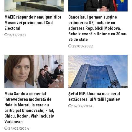
MAEIE răspunde nemulțumirilor
Cancelarul german susține
Moscovei privind noul Cod
extinderea UE, inclusiv cu
Electoral
aderarea Republicii Moldova.
Scholz evocă o Uniune cu 30 sau
11/12/2022
36 de state
29/08/2022
Maia Sandu a comentat
Șeful IGP: Ucraina nu a cerut
întrevederea moderată de
extrădarea lui Vitalii Ignatiev
Natalia Morari, la care au
16/03/2024
participat Ulianovschi, Filat,
Chicu, Dodon, Vlah inclusiv
Vartanean
24/05/2024