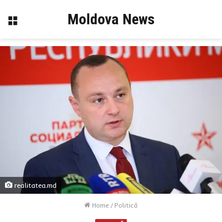
Moldova News
Menu
realitatea.md
Home
/
Politică