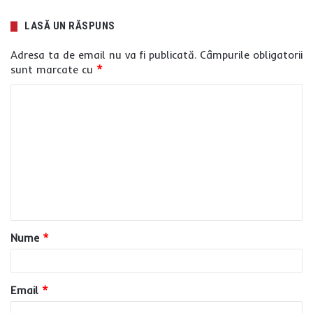
LASĂ UN RĂSPUNS
Adresa ta de email nu va fi publicată.
Câmpurile obligatorii
sunt marcate cu
*
C
o
m
e
n
t
a
Nume
*
r
i
u
Email
*
*