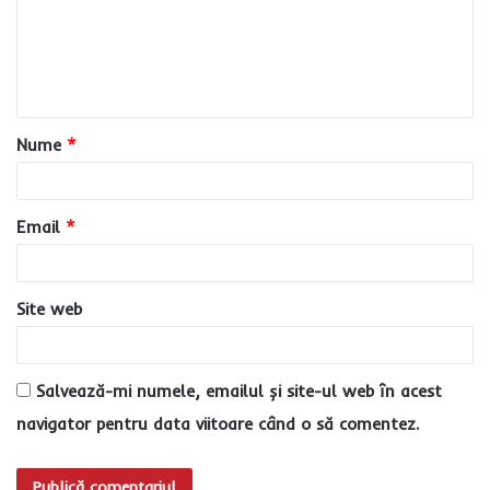
e
n
t
a
Nume
*
r
i
u
Email
*
*
Site web
Salvează-mi numele, emailul și site-ul web în acest
navigator pentru data viitoare când o să comentez.