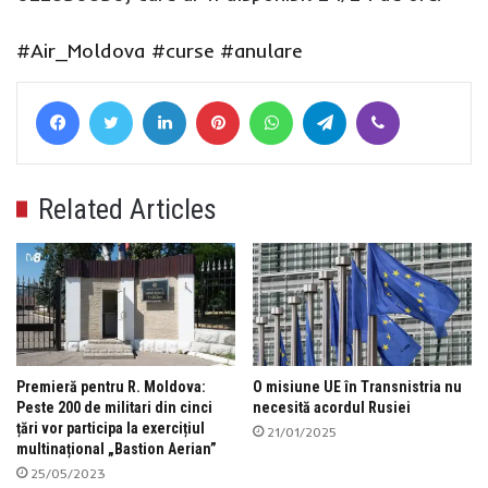
#Air_Moldova
#curse
#anulare
Facebook
Twitter
LinkedIn
Pinterest
WhatsApp
Telegram
Viber
Related Articles
Premieră pentru R. Moldova:
O misiune UE în Transnistria nu
Peste 200 de militari din cinci
necesită acordul Rusiei
țări vor participa la exercițiul
21/01/2025
multinațional „Bastion Aerian”
25/05/2023