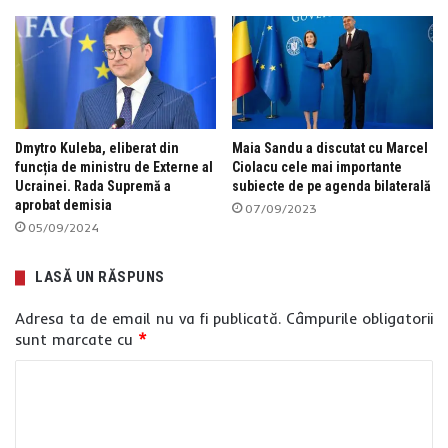
Dmytro Kuleba, eliberat din
Maia Sandu a discutat cu Marcel
funcția de ministru de Externe al
Ciolacu cele mai importante
Ucrainei. Rada Supremă a
subiecte de pe agenda bilaterală
aprobat demisia
07/09/2023
05/09/2024
LASĂ UN RĂSPUNS
Adresa ta de email nu va fi publicată.
Câmpurile obligatorii
sunt marcate cu
*
C
o
m