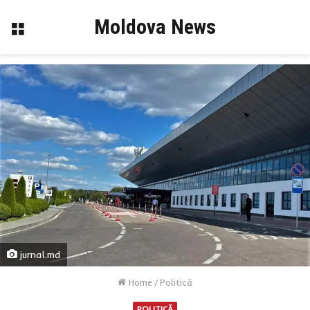
Moldova News
Menu
jurnal.md
Home
/
Politică
POLITICĂ