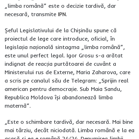
„limba română” este o decizie tardivă, dar
necesară, transmite
IPN
.
Șeful Legislativului de la Chișinău spune că
proiectul de lege care introduce, oficial, în
legislația națională sintagma „limba română”,
este unul perfect legal. Igor Grosu s-a arătat
indignat de reacția purtătoarei de cuvânt a
Ministerului rus de Externe, Maria Zaharova, care
a scris pe canalul său de Telegram: „Sprijin real
american pentru democrație. Sub Maia Sandu,
Republica Moldova își abandonează limba
maternă”.
„Este o schimbare tardivă, dar necesară. Mai bine
mai târziu, decât niciodată. Limba română e la ea
acasă și ea e română 24/24. Denumirea limbii,