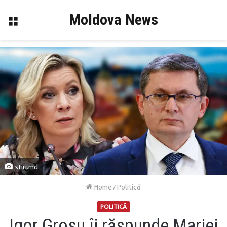
Moldova News
Menu
stiri.md
Home
/
Politică
POLITICĂ
Igor Grosu îi răspunde Mariei