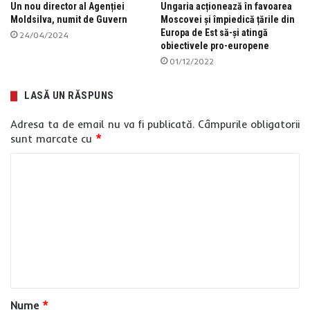
Un nou director al Agenției
Ungaria acționează în favoarea
Moldsilva, numit de Guvern
Moscovei și împiedică țările din
Europa de Est să-și atingă
24/04/2024
obiectivele pro-europene
01/12/2022
LASĂ UN RĂSPUNS
Adresa ta de email nu va fi publicată.
Câmpurile obligatorii
sunt marcate cu
*
C
o
m
e
n
t
a
Nume
*
r