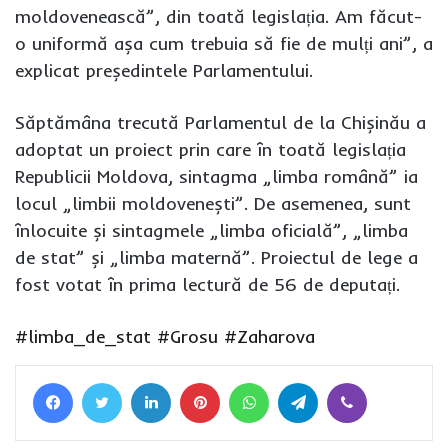
moldovenească”, din toată legislația. Am făcut-
o uniformă așa cum trebuia să fie de mulți ani”, a
explicat președintele Parlamentului.
Săptămâna trecută Parlamentul de la Chișinău a
adoptat un proiect prin care în toată legislația
Republicii Moldova, sintagma „limba română” ia
locul „limbii moldovenești”. De asemenea, sunt
înlocuite și sintagmele „limba oficială”, „limba
de stat” și „limba maternă”. Proiectul de lege a
fost votat în prima lectură de 56 de deputați.
#limba_de_stat
#Grosu
#Zaharova
Facebook
Twitter
LinkedIn
Pinterest
WhatsApp
Telegram
Viber