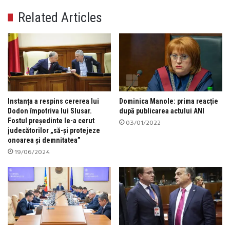
Related Articles
Instanța a respins cererea lui
Dominica Manole: prima reacție
Dodon împotriva lui Slusar.
după publicarea actului ANI
Fostul președinte le-a cerut
03/01/2022
judecătorilor „să-și protejeze
onoarea și demnitatea”
19/06/2024