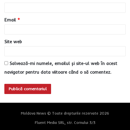
i
u
Email
*
*
Site web
Salvează-mi numele, emailul și site-ul web în acest
navigator pentru data viitoare când o să comentez.
Moldova News © Toate drepturile rezervate 2026
Fluent Media SRL, str. Cornului 3/3