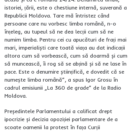
istoriei, țării, este o chestiune internă, suverană a
Republicii Moldova. Tare mă întristez când
persoane care nu vorbesc limba română, n-o
înțeleg, au tupeul să ne dea lecții cum să ne
numim limba. Pentru cei cu apucături de frați mai
mari, imperialiști care toată viața au dat indicații
altora cum să vorbească, cum să doarmă și cum
să muncească, îi rog să se abțină și să ne lase în
pace. Este o denumire științifică, e dovedit că se
numește limba română”, a spus Igor Grosu în
cadrul emisiunii „La 360 de grade” de la Radio
Moldova.
Președintele Parlamentului a calificat drept
ipocrizie și decizia opoziției parlamentare de a
scoate oamenii la protest în fața Curții