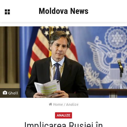
Moldova News
Menu
Ghall
Home
/
Analize
ANALIZE
Implicarea Rusiei în