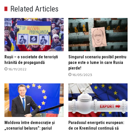
Related Articles
Rușii – o societate de teroriști
Singurul scenariu posibil pentru
hrănită de propagandă
pace este o lume în care Rusia
pierde!
16/11/2022
16/05/2023
Moldova între democrație și
Paradoxul energetic european:
„scenariul belarus”: pariul
de ce Kremlinul continuă să