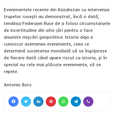
Evenimentele recente din Kazahstan cu intervenția
trupelor rusești au demonstrat, încă o dată,
tendința Federației Ruse de a folosi circumstanțele
de incertitudine din alte țări pentru a face
anumite mișcări geopolitice. Istoria deja a
cunoscut asemenea evenimente, ceea ce
determină societatea mondială să se îngrijoreze
de fiecare dată când apare riscul ca istoria, și în
special nu cele mai plăcute evenimente, să se
repete.
Antonio Bors
Facebook
Twitter
LinkedIn
Pinterest
WhatsApp
Telegram
Viber