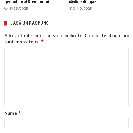
geopolitic al Kremlinului
câștige din gaz
15/09/2025
01/10/2025
LASĂ UN RĂSPUNS
Adresa ta de email nu va fi publicată.
Câmpurile obligatorii
sunt marcate cu
*
C
o
m
e
n
t
a
Nume
*
r
i
u