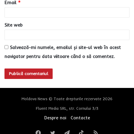
Email
*
*
Site web
Salvează-mi numele, emailul și site-ul web în acest
navigator pentru data viitoare când o să comentez.
Moldova News © Toate drepturile rezervate 2026
Fluent Media SRL, str. Cornului 3/3
Despre noi
Contacte
Facebook
Twitter
Telegram
TikTok
RSS