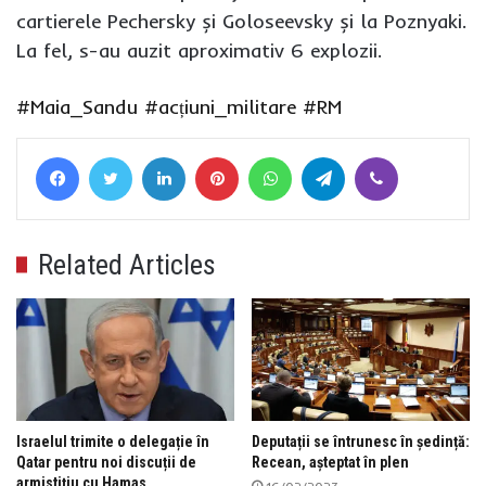
cartierele Pechersky și Goloseevsky și la Poznyaki.
La fel, s-au auzit aproximativ 6 explozii.
#Maia_Sandu
#acțiuni_militare
#RM
Facebook
Twitter
LinkedIn
Pinterest
WhatsApp
Telegram
Viber
Related Articles
Israelul trimite o delegație în
Deputații se întrunesc în ședință:
Qatar pentru noi discuții de
Recean, așteptat în plen
armistițiu cu Hamas