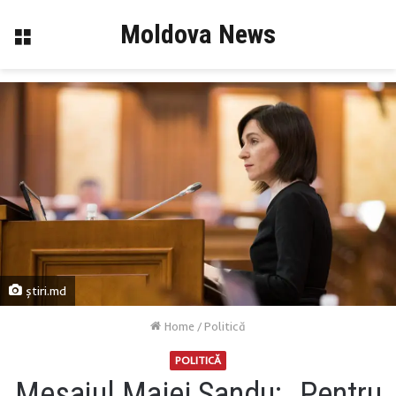
Moldova News
Menu
știri.md
Home
/
Politică
POLITICĂ
Mesajul Maiei Sandu: „Pentru