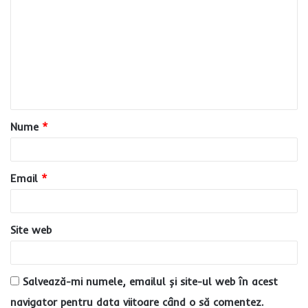
o
m
e
n
t
a
Nume
*
r
i
u
Email
*
*
Site web
Salvează-mi numele, emailul și site-ul web în acest
navigator pentru data viitoare când o să comentez.