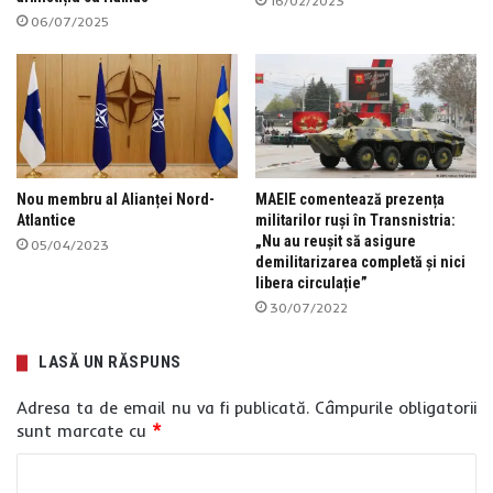
16/02/2023
06/07/2025
Nou membru al Alianței Nord-
MAEIE comentează prezența
Atlantice
militarilor ruși în Transnistria:
„Nu au reușit să asigure
05/04/2023
demilitarizarea completă și nici
libera circulație”
30/07/2022
LASĂ UN RĂSPUNS
Adresa ta de email nu va fi publicată.
Câmpurile obligatorii
sunt marcate cu
*
C