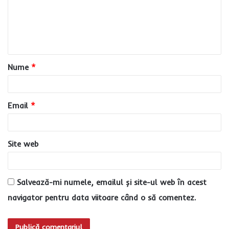
e
n
t
a
Nume
*
r
i
u
Email
*
*
Site web
Salvează-mi numele, emailul și site-ul web în acest
navigator pentru data viitoare când o să comentez.