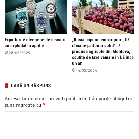
Exporturile elvețiene de ceasuri
„Rusia impune embargouri, UE
au explodat în aprilie
rămâne partener solid”. 7
produse agricole din Moldova,
28/05/2025
scutite de taxe vamale în UE încă
un an
14/05/2024
LASĂ UN RĂSPUNS
Adresa ta de email nu va fi publicată.
Câmpurile obligatorii
sunt marcate cu
*
C
o
m