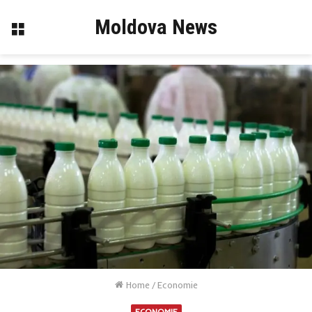
Moldova News
Menu
Home
/
Economie
ECONOMIE