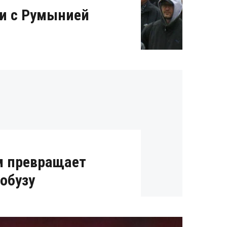
ии с Румынией
м превращает
обузу