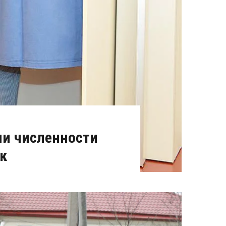
ии численности
к