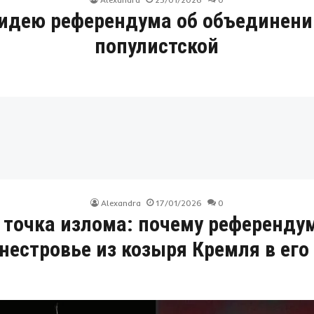
 идею референдума об объединен
популистской
Alexandra
17/01/2026
0
 точка излома: почему референду
нестровье из козыря Кремля в его 