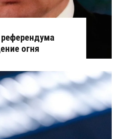
я референдума
ение огня