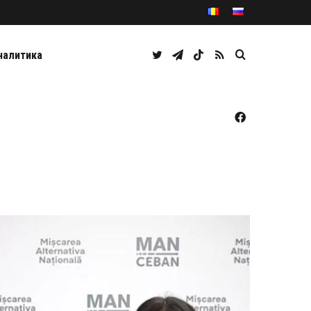
Twitter
Telegram
TikTok
RSS
Caută
налитика
Facebook