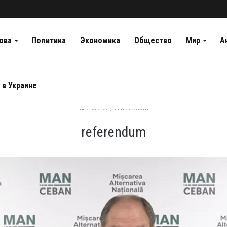
ова
Политика
Экономика
Общество
Мир
А
 в Украине
Главная
/
referendum
referendum