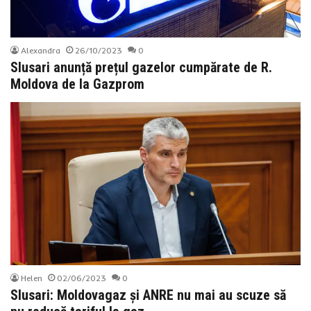
Alexandra
26/10/2023
0
Slusari anunță prețul gazelor cumpărate de R.
Moldova de la Gazprom
Helen
02/06/2023
0
Slusari: Moldovagaz și ANRE nu mai au scuze să