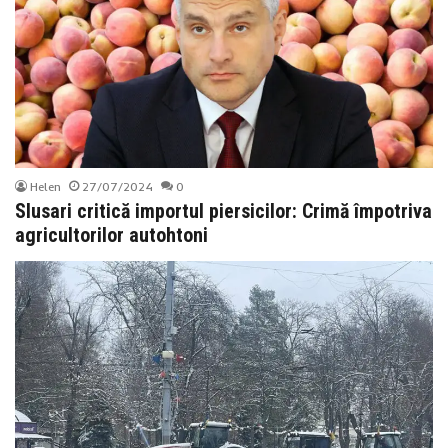
Helen
27/07/2024
0
Slusari critică importul piersicilor: Crimă împotriva
agricultorilor autohtoni