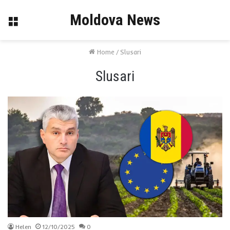
Moldova News
Menu
Home
/
Slusari
Slusari
Helen
12/10/2025
0