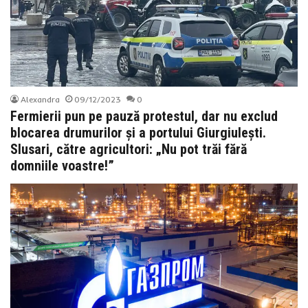
Alexandra
09/12/2023
0
Fermierii pun pe pauză protestul, dar nu exclud
blocarea drumurilor și a portului Giurgiulești.
Slusari, către agricultori: „Nu pot trăi fără
domniile voastre!”