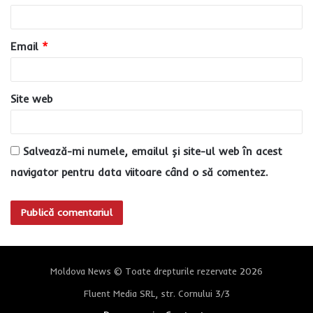
i
u
Email
*
*
Site web
Salvează-mi numele, emailul și site-ul web în acest
navigator pentru data viitoare când o să comentez.
Moldova News © Toate drepturile rezervate 2026
Fluent Media SRL, str. Cornului 3/3