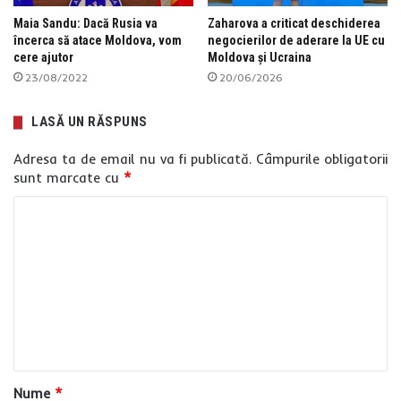
Maia Sandu: Dacă Rusia va
Zaharova a criticat deschiderea
încerca să atace Moldova, vom
negocierilor de aderare la UE cu
cere ajutor
Moldova și Ucraina
23/08/2022
20/06/2026
LASĂ UN RĂSPUNS
Adresa ta de email nu va fi publicată.
Câmpurile obligatorii
sunt marcate cu
*
C
o
m
e
n
t
a
Nume
*
r