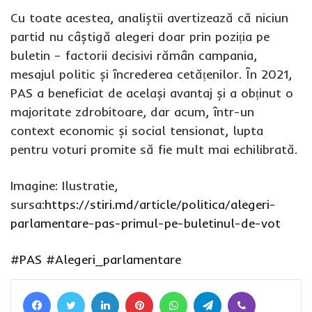
Cu toate acestea, analiștii avertizează că niciun
partid nu câștigă alegeri doar prin poziția pe
buletin – factorii decisivi rămân campania,
mesajul politic și încrederea cetățenilor. În 2021,
PAS a beneficiat de același avantaj și a obținut o
majoritate zdrobitoare, dar acum, într-un
context economic și social tensionat, lupta
pentru voturi promite să fie mult mai echilibrată.
Imagine: Ilustratie,
sursa:
https://stiri.md/article/politica/alegeri-
parlamentare-pas-primul-pe-buletinul-de-vot
#PAS
#Alegeri_parlamentare
Facebook
Twitter
LinkedIn
Pinterest
WhatsApp
Telegram
Viber