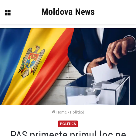
Moldova News
Menu
Home
/
Politică
POLITICĂ
PAS primește primul loc pe