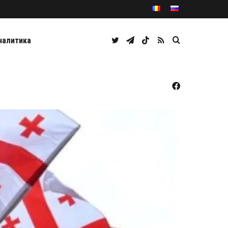
Twitter
Telegram
TikTok
RSS
Caută
налитика
Facebook