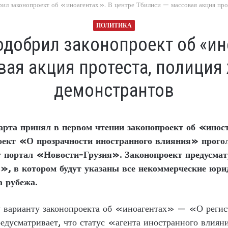
ил законопроект об «иноагентах». В центре Тбилиси — массовая акция прот
ПОЛИТИКА
одобрил законопроект об «ино
ая акция протеста, полиция
демонстрантов
арта принял в первом чтении законопроект об «ино
роект «О прозрачности иностранного влияния» прого
т
портал «Новости-Грузия». Законопроект предусматр
», в котором будут указаны все некоммерческие юр
а рубежа.
у варианту законопроекта об «иноагентах» — «О реги
редусматривает, что статус «агента иностранного влия