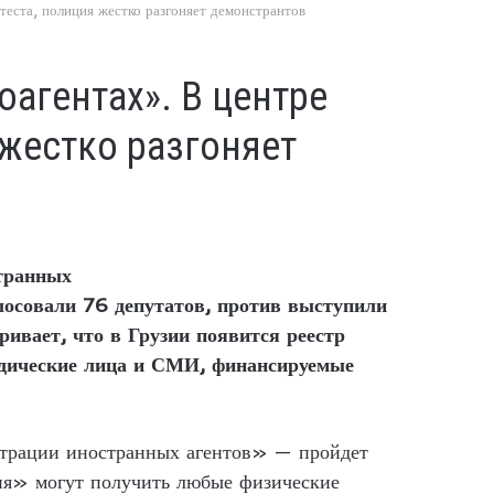
еста, полиция жестко разгоняет демонстрантов
агентах». В центре
 жестко разгоняет
странных
лосовали 76 депутатов, против выступили
ивает, что в Грузии появится реестр
идические лица и СМИ, финансируемые
страции иностранных агентов» — пройдет
ния» могут получить любые физические