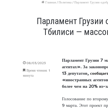
Главная
/
Политика
/
Парламент Грузии одобр
Парламент Грузии 
Тбилиси — массов
Парламент Грузии 7 м
08/03/2023
агентах». За законоп
Время чтения: 1
13 депутатов,
сообщае
минута
«иностранных агентов
более чем на 20% из-з
Голосование по втором
9 марта. Этот проект п