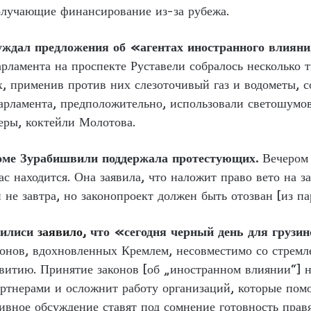
олучающие финансирование из-за рубежа.
уждал предложения об «агентах иностранного влияни
арламента на проспекте Руставели собралось несколько 
х, применив против них слезоточивый газ и водометы,
парламента, предположительно, использовали светошум
еры, коктейли Молотова.
оме Зурабишвили поддержала протестующих.
Вечером 
ас находится. Она заявила, что наложит право вето на
и не завтра, но законопроект должен быть отозван [из 
билиси
заявило
, что «сегодня черный день для грузи
конов, вдохновленных Кремлем, несовместимо со стремл
звитию. Принятие законов [об „иностранном влиянии“] 
артнерами и осложнит работу организаций, которые пом
тивное обсуждение ставят под сомнение готовность пра