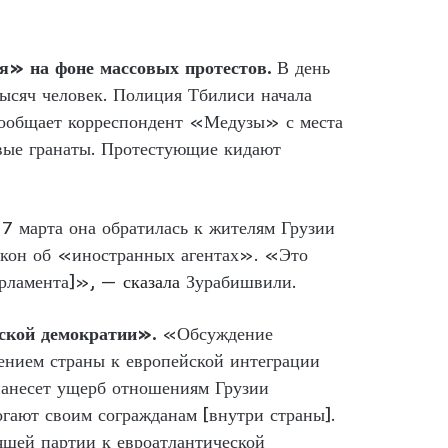
я» на фоне массовых протестов.
В день
тысяч человек. Полиция Тбилиси начала
 сообщает корреспондент «Медузы» с места
овые гранаты. Протестующие кидают
7 марта она обратилась к жителям Грузии
 закон об «иностранных агентах». «Это
парламента]», —
сказала
Зурабишвили.
нской демократии».
«Обсуждение
ением страны к европейской интеграции
нанесет ущерб отношениям Грузии
огают своим согражданам [внутри страны].
вящей партии к евроатлантической